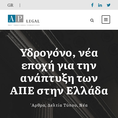
GR
|
Υδρογόνο, νέα
εποχή για την
ανάπτυξη των
ΑΠΕ στην Ελλάδα
'Αρθρα
,
Δελτία Τύπου
,
Νέα