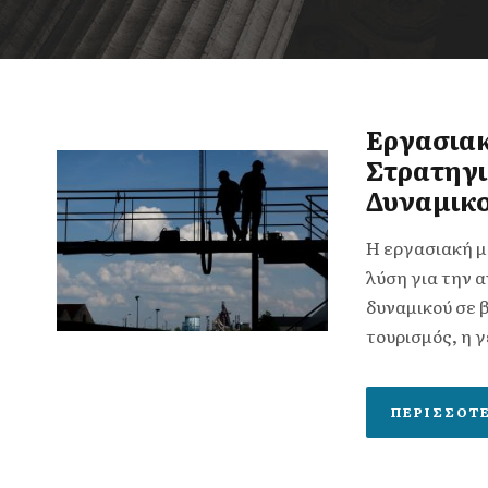
Εργασια
Στρατηγι
Δυναμικ
Η εργασιακή μ
λύση για την 
δυναμικού σε β
τουρισμός, η γ
ΠΕΡΙΣΣΌΤ