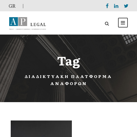
GR
|
Tag
ΔΙΑΔΙΚΤΥΑΚΉ ΠΛΑΤΦΌΡΜΑ
ΑΝΑΦΟΡΏΝ