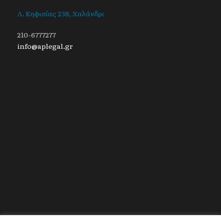
Λ. Κηφισίας 238, Χαλάνδρι
210-6777277
info@aplegal.gr