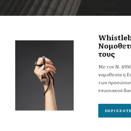
Whistle
Νομοθετι
τους
Με τον N. 499
νομοθεσία η Ε
των προσώπων
ενωσιακού δικα
ΠΕΡΙΣΣΌΤ