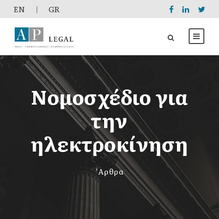
EΝ
|
GR
Νομοσχέδιο για
την
ηλεκτροκίνηση
'Αρθρα