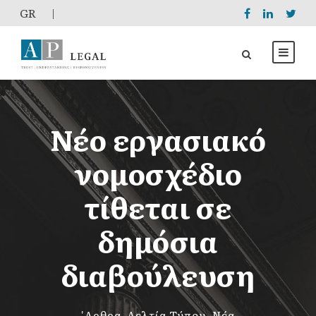
GR
|
Νέο εργασιακό
νομοσχέδιο
τίθεται σε
δημόσια
διαβούλευση
'Αρθρα
,
Δελτία Τύπου
,
Νέα